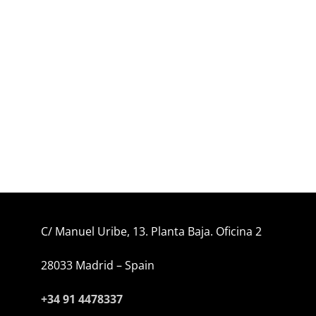
MADRID
2020
MADRID 2020
C/ Manuel Uribe, 13. Planta Baja. Oficina 2
28033 Madrid – Spain
+34 91 4478337