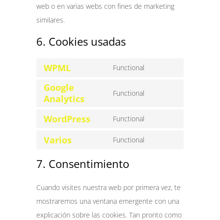
web o en varias webs con fines de marketing
similares.
6. Cookies usadas
WPML
Functional
Consent
to
service
Google
wpml
Functional
Consent
Analytics
to
service
google-
WordPress
Functional
Consent
analytics
to
service
Varios
Functional
wordpress
Consent
to
service
7. Consentimiento
varios
Cuando visites nuestra web por primera vez, te
mostraremos una ventana emergente con una
explicación sobre las cookies. Tan pronto como